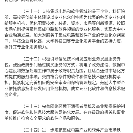
（三十一）支持集成电路和软件领域的骨干企业、科研院
所、高校等创新主体建设以专业化众创空间为代表的各类专业化创
新服务机构，优化配置技术、装备、资本、市场等创新资源，按照
市场机制提供聚焦集成电路和软件领域的专业化服务，实现大中小
企业融通发展。加大对服务于集成电路和软件产业的专业化众创空
间、科技企业孵化器、大学科技园等专业化服务平台的支持力度，
提升其专业化服务能力。
（三十二）积极引导信息技术研发应用业务发展服务外
包。鼓励政府部门通过购买服务的方式，将电子政务建设、数据中
心建设和数据处理工作中属于政府职责范围，且适合通过市场化方
式提供的服务事项，交由符合条件的软件和信息技术服务机构承
担。抓紧制定完善相应的安全审查和保密管理规定。鼓励大中型企
业依托信息技术研发应用业务机构，成立专业化软件和信息技术服
务企业。
（三十三）完善网络环境下消费者隐私及商业秘密保护制
度，促进软件和信息技术服务网络化发展。在各级政府机关和事业
单位推广符合安全要求的软件产品和服务。
（三十四）进一步规范集成电路产业和软件产业市场秩