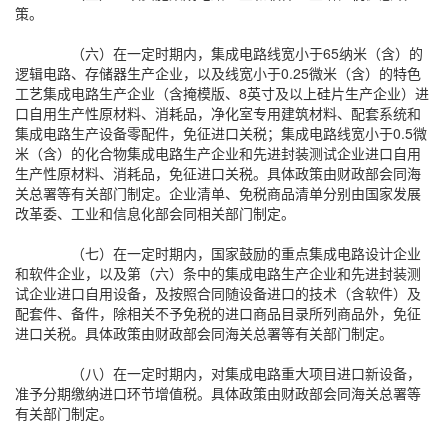
策。
（六）在一定时期内，集成电路线宽小于65纳米（含）的
逻辑电路、存储器生产企业，以及线宽小于0.25微米（含）的特色
工艺集成电路生产企业（含掩模版、8英寸及以上硅片生产企业）进
口自用生产性原材料、消耗品，净化室专用建筑材料、配套系统和
集成电路生产设备零配件，免征进口关税；集成电路线宽小于0.5微
米（含）的化合物集成电路生产企业和先进封装测试企业进口自用
生产性原材料、消耗品，免征进口关税。具体政策由财政部会同海
关总署等有关部门制定。企业清单、免税商品清单分别由国家发展
改革委、工业和信息化部会同相关部门制定。
（七）在一定时期内，国家鼓励的重点集成电路设计企业
和软件企业，以及第（六）条中的集成电路生产企业和先进封装测
试企业进口自用设备，及按照合同随设备进口的技术（含软件）及
配套件、备件，除相关不予免税的进口商品目录所列商品外，免征
进口关税。具体政策由财政部会同海关总署等有关部门制定。
（八）在一定时期内，对集成电路重大项目进口新设备，
准予分期缴纳进口环节增值税。具体政策由财政部会同海关总署等
有关部门制定。