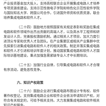
产业投资基金加大投入，支持高校联合企业开展集成电路人才培养
专项资源库建设。支持示范性微电子学院和特色化示范性软件学院
与国际知名大学、跨国公司合作，引进国外师资和优质资源，联合
培养集成电路和软件人才。
（二十四）鼓励地方按照国家有关规定表彰和奖励在集成
电路和软件领域作出杰出贡献的高端人才，以及高水平工程师和研
发设计人员，完善股权激励机制。通过相关人才项目，加大力度引
进顶尖专家和优秀人才及团队。在产业集聚区或相关产业集群中优
先探索引进集成电路和软件人才的相关政策。制定并落实集成电路
和软件人才引进和培训年度计划，推动国家集成电路和软件人才国
际培训基地建设，重点加强急需紧缺专业人才中长期培训。
（二十五）加强行业自律，引导集成电路和软件人才合理
有序流动，避免恶性竞争。
六、知识产权政策
（二十六）鼓励企业进行集成电路布图设计专有权、软件
著作权登记。支持集成电路企业和软件企业依法申请知识产权，对
符合有关规定的，可给予相关支持。大力发展集成电路和软件相关
知识产权服务。