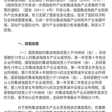
《国务院关于印发进一步鼓励软件产业和集成电路产业发展若干政
策的通知》（国发〔2011〕4号）印发以来，我国集成电路产业和软
件产业快速发展，有力支撑了国家信息化建设，促进了国民经济和
社会持续健康发展。为进一步优化集成电路产业和软件产业发展环
境，深化产业国际合作，提升产业创新能力和发展质量，制定以下
政策。
一、财税政策
（一）国家鼓励的集成电路线宽小于28纳米（含），且经
营期在15年以上的集成电路生产企业或项目，第一年至第十年免征
企业所得税。国家鼓励的集成电路线宽小于65纳米（含），且经营
期在15年以上的集成电路生产企业或项目，第一年至第五年免征企
业所得税，第六年至第十年按照25%的法定税率减半征收企业所得
税。国家鼓励的集成电路线宽小于130纳米（含），且经营期在10年
以上的集成电路生产企业或项目，第一年至第二年免征企业所得
税，第三年至第五年按照25%的法定税率减半征收企业所得税。国
家鼓励的线宽小于130纳米（含）的集成电路生产企业纳税年度发生
的亏损，准予向以后年度结转，总结转年限最长不得超过10年。
对于按照集成电路生产企业享受税收优惠政策的，优惠期