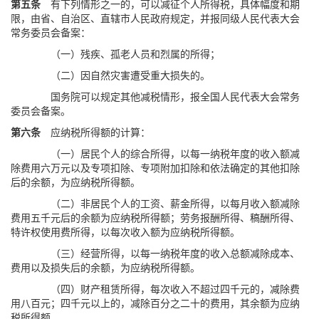
第五条
有下列情形之一的，可以减征个人所得税，具体幅度和期
限，由省、自治区、直辖市人民政府规定，并报同级人民代表大会
常务委员会备案：
（一）残疾、孤老人员和烈属的所得；
（二）因自然灾害遭受重大损失的。
国务院可以规定其他减税情形，报全国人民代表大会常务
委员会备案。
第六条
应纳税所得额的计算：
（一）居民个人的综合所得，以每一纳税年度的收入额减
除费用六万元以及专项扣除、专项附加扣除和依法确定的其他扣除
后的余额，为应纳税所得额。
（二）非居民个人的工资、薪金所得，以每月收入额减除
费用五千元后的余额为应纳税所得额；劳务报酬所得、稿酬所得、
特许权使用费所得，以每次收入额为应纳税所得额。
（三）经营所得，以每一纳税年度的收入总额减除成本、
费用以及损失后的余额，为应纳税所得额。
（四）财产租赁所得，每次收入不超过四千元的，减除费
用八百元；四千元以上的，减除百分之二十的费用，其余额为应纳
税所得额。