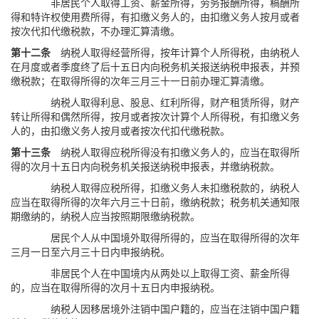
非居民个人取得工资、薪金所得，劳务报酬所得，稿酬所
得和特许权使用费所得，有扣缴义务人的，由扣缴义务人按月或者
按次代扣代缴税款，不办理汇算清缴。
第十二条
纳税人取得经营所得，按年计算个人所得税，由纳税人
在月度或者季度终了后十五日内向税务机关报送纳税申报表，并预
缴税款；在取得所得的次年三月三十一日前办理汇算清缴。
纳税人取得利息、股息、红利所得，财产租赁所得，财产
转让所得和偶然所得，按月或者按次计算个人所得税，有扣缴义务
人的，由扣缴义务人按月或者按次代扣代缴税款。
第十三条
纳税人取得应税所得没有扣缴义务人的，应当在取得所
得的次月十五日内向税务机关报送纳税申报表，并缴纳税款。
纳税人取得应税所得，扣缴义务人未扣缴税款的，纳税人
应当在取得所得的次年六月三十日前，缴纳税款；税务机关通知限
期缴纳的，纳税人应当按照期限缴纳税款。
居民个人从中国境外取得所得的，应当在取得所得的次年
三月一日至六月三十日内申报纳税。
非居民个人在中国境内从两处以上取得工资、薪金所得
的，应当在取得所得的次月十五日内申报纳税。
纳税人因移居境外注销中国户籍的，应当在注销中国户籍