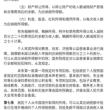
（五）财产转让所得，以转让财产的收入额减除财产原值
和合理费用后的余额，为应纳税所得额。
（六）利息、股息、红利所得和偶然所得，以每次收入额
为应纳税所得额。
劳务报酬所得、稿酬所得、特许权使用费所得以收入减除
百分之二十的费用后的余额为收入额。稿酬所得的收入额减按百分
之七十计算。
个人将其所得对教育、扶贫、济困等公益慈善事业进行捐
赠，捐赠额未超过纳税人申报的应纳税所得额百分之三十的部分，
可以从其应纳税所得额中扣除；国务院规定对公益慈善事业捐赠实
行全额税前扣除的，从其规定。
本条第一款第一项规定的专项扣除，包括居民个人按照国
家规定的范围和标准缴纳的基本养老保险、基本医疗保险、失业保
险等社会保险费和住房公积金等；专项附加扣除，包括子女教育、
继续教育、大病医疗、住房贷款利息或者住房租金、赡养老人等支
出，具体范围、标准和实施步骤由国务院确定，并报全国人民代表
大会常务委员会备案。
第七条
居民个人从中国境外取得的所得，可以从其应纳税额中抵
免已在境外缴纳的个人所得税税额，但抵免额不得超过该纳税人境