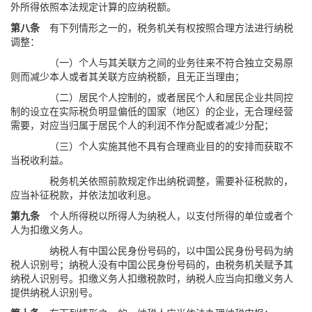
外所得依照本法规定计算的应纳税额。
第八条
有下列情形之一的，税务机关有权按照合理方法进行纳税
调整：
（一）个人与其关联方之间的业务往来不符合独立交易原
则而减少本人或者其关联方应纳税额，且无正当理由；
（二）居民个人控制的，或者居民个人和居民企业共同控
制的设立在实际税负明显偏低的国家（地区）的企业，无合理经营
需要，对应当归属于居民个人的利润不作分配或者减少分配；
（三）个人实施其他不具有合理商业目的的安排而获取不
当税收利益。
税务机关依照前款规定作出纳税调整，需要补征税款的，
应当补征税款，并依法加收利息。
第九条
个人所得税以所得人为纳税人，以支付所得的单位或者个
人为扣缴义务人。
纳税人有中国公民身份号码的，以中国公民身份号码为纳
税人识别号；纳税人没有中国公民身份号码的，由税务机关赋予其
纳税人识别号。扣缴义务人扣缴税款时，纳税人应当向扣缴义务人
提供纳税人识别号。