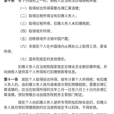
第十条
有下列情形之一的，纳税人应当依法办理纳税申报：
（一）取得综合所得需要办理汇算清缴；
（二）取得应税所得没有扣缴义务人；
（三）取得应税所得，扣缴义务人未扣缴税款；
（四）取得境外所得；
（五）因移居境外注销中国户籍；
（六）非居民个人在中国境内从两处以上取得工资、薪金
所得；
（七）国务院规定的其他情形。
扣缴义务人应当按照国家规定办理全员全额扣缴申报，并
向纳税人提供其个人所得和已扣缴税款等信息。
第十一条
居民个人取得综合所得，按年计算个人所得税；有扣缴
义务人的，由扣缴义务人按月或者按次预扣预缴税款；需要办理汇
算清缴的，应当在取得所得的次年三月一日至六月三十日内办理汇
算清缴。预扣预缴办法由国务院税务主管部门制定。
居民个人向扣缴义务人提供专项附加扣除信息的，扣缴义
务人按月预扣预缴税款时应当按照规定予以扣除，不得拒绝。