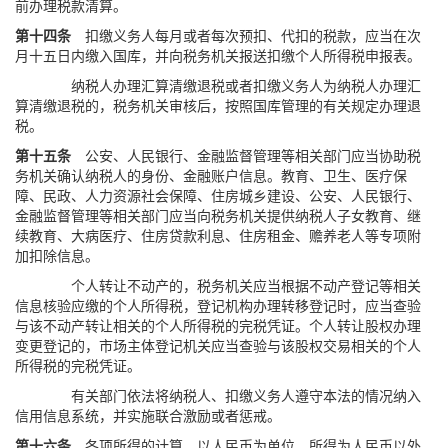
前办理税款清算。
第十四条
扣缴义务人每月或者每次预扣、代扣的税款，应当在次
月十五日内缴入国库，并向税务机关报送扣缴个人所得税申报表。
纳税人办理汇算清缴退税或者扣缴义务人为纳税人办理汇
算清缴退税的，税务机关审核后，按照国库管理的有关规定办理退
税。
第十五条
公安、人民银行、金融监督管理等相关部门应当协助税
务机关确认纳税人的身份、金融账户信息。教育、卫生、医疗保
障、民政、人力资源社会保障、住房城乡建设、公安、人民银行、
金融监督管理等相关部门应当向税务机关提供纳税人子女教育、继
续教育、大病医疗、住房贷款利息、住房租金、赡养老人等专项附
加扣除信息。
个人转让不动产的，税务机关应当根据不动产登记等相关
信息核验应缴的个人所得税，登记机构办理转移登记时，应当查验
与该不动产转让相关的个人所得税的完税凭证。个人转让股权办理
变更登记的，市场主体登记机关应当查验与该股权交易相关的个人
所得税的完税凭证。
有关部门依法将纳税人、扣缴义务人遵守本法的情况纳入
信用信息系统，并实施联合激励或者惩戒。
第十六条
各项所得的计算，以人民币为单位。所得为人民币以外