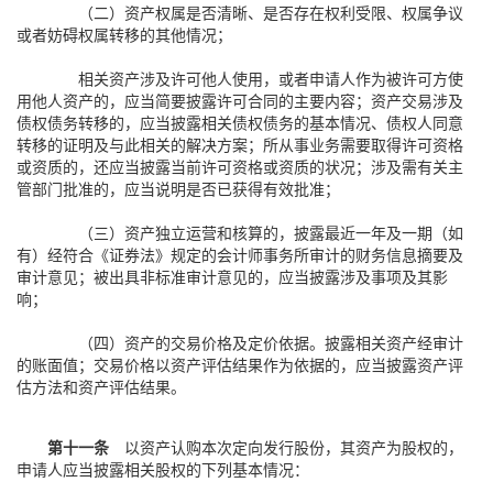
（二）资产权属是否清晰、是否存在权利受限、权属争议
或者妨碍权属转移的其他情况；
相关资产涉及许可他人使用，或者申请人作为被许可方使
用他人资产的，应当简要披露许可合同的主要内容；资产交易涉及
债权债务转移的，应当披露相关债权债务的基本情况、债权人同意
转移的证明及与此相关的解决方案；所从事业务需要取得许可资格
或资质的，还应当披露当前许可资格或资质的状况；涉及需有关主
管部门批准的，应当说明是否已获得有效批准；
（三）资产独立运营和核算的，披露最近一年及一期（如
有）经符合《证券法》规定的会计师事务所审计的财务信息摘要及
审计意见；被出具非标准审计意见的，应当披露涉及事项及其影
响；
（四）资产的交易价格及定价依据。披露相关资产经审计
的账面值；交易价格以资产评估结果作为依据的，应当披露资产评
估方法和资产评估结果。
第十一条
以资产认购本次定向发行股份，其资产为股权的，
申请人应当披露相关股权的下列基本情况：