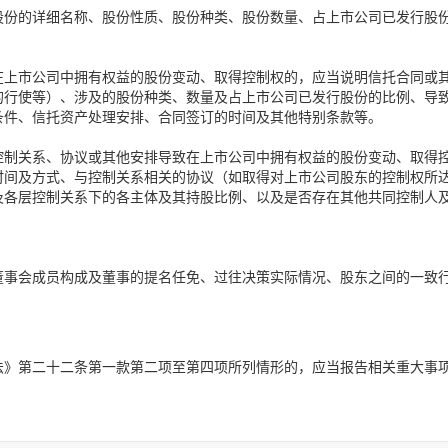
股份的详细名称、股份性质、股份种类、股份数量、占上市公司已发行股
。
在上市公司中拥有权益的股份变动、取得控制权的，应当说明信托合同或
的行使等）、涉及的股份种类、数量及占上市公司已发行股份的比例、导
条件、信托资产处理安排、合同签订的时间及其他特别条款等。
控制关系、协议或其他安排导致在上市公司中拥有权益的股份变动、取得
时间及方式、与控制关系相关的协议（如取得对上市公司股东的控制权所
及各层控制关系下的各主体及其持股比例、以及是否存在其他共同控制人
董事会成员构成及董事的提名任免、过往决策实际情况、股东之间的一致
法》第二十二条第一款第二项至第四项所列情形的，应当报告相关重大事