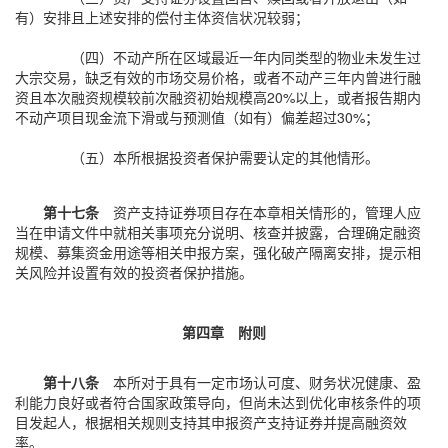
有）安排且上述安排的偿付主体资信状况较弱；
（四）不动产所在区域最近一年内同类型的物业未发生过
大宗交易，缺乏有效的市场交易价格，或者不动产三年内曾进行融
资且本次融资规模较前次融资初始规模高20%以上，或者报告期内
不动产项目现金流下滑或与预测值（如有）偏差超过30%；
（五）本所根据投资者保护需要认定的其他情形。
第十七条
资产支持证券项目存在本章相关情形的，管理人应
当在申请文件中就相关事项充分说明、核查并披露，合理确定融资
规模、募集资金用途等相关申报方案，强化破产隔离安排，提示相
关风险并设置有效的投资者保护措施。
第四章 附则
第十八条
本所对于具有一定市场认可度、财务状况健康、盈
利能力良好或者符合国家政策导向，但尚未达到优化审核条件的项
目发起人，根据相关规则支持其申报资产支持证券并提高融资效
率。