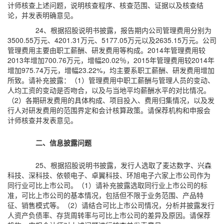
计师核查上述问题，说明核查程序、核查范围、证据以及核查结
论，并发表明确意见。
24、根据招股说明书披露，报告期内公司管理费用分别为
3500.55万元、4201.31万元、5177.05万元以及2635.15万元。公司
管理费用主要由职工薪酬、研发费用等构成。2014年管理费用较
2013年增加700.76万元，增幅20.02％，2015年管理费用较2014年
增加975.74万元，增幅23.22%，均主要系职工薪酬、研发费用增加
所致。请补充披露：（1）管理费用中职工薪酬与管理人员的变动、
人均工资的变动是否吻合，以及与当地平均薪酬水平的对比情况。
（2）各期研发费用的具体构成、项目投入、费用归集情况，以及发
行人对研发费用的范围界定和会计核算政策。请保荐机构和申报会
计师核查并发表意见。
二、信息披露问题
25、根据招股说明书披露，发行人选取了麦达数字、兴森
科技、深科技、依顿电子、卓翼科技、环旭电子六家上市公司作为
同行业可比上市公司。（1）请补充披露选取同行业上市公司的标
准，可比上市公司的基本情况，包括但不限于业务范围、产品特
征、销售模式等。（2）请结合可比上市公司情况，分析并披露发行
人资产负债率、存货周转率与可比上市公司的差异及原因。请保荐