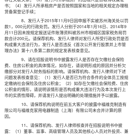
书；（4）发行人所承租房产是否按照国家和当地的相关规定办理租
赁备案登记手续；
8、发行人于2015年11月9日因申报不实被苏州海关处以罚
款1，000元的行政处罚。发行人分别于2014年1月16日、2014年9
月11日因未按规定报送证件账簿资料被苏州市相城区国家税务局罚
款合计200元。请保荐机构、发行人律师对发行人所受行政处罚是否
构成重大违法行为，发行人是否违反《首次公开发行股票并上市管
理办法》第十八条第二款的规定发表核查意见。
9、请在招股说明书中披露发行人是否存在欠缴社会保险
费、住房公积金的具体情况，如存在，请说明形成的原因并分析欠
缴部分对发行人财务指标的影响。请保荐机构、发行人律师对下述
问题发表核查意见：（1）发行人是否已为符合条件的全体员工按规
定缴纳社会保险及住房公积金；（2）如存在欠缴社会保险费、住房
公积金的情形，请说明该情形是否构成重大违法行为及本次发行上
市的实质性障碍，并请发行人提出明确的处理措施并予以披露。
10、请保荐机构说明在前五大客户的披露中福维克制造有
限公司与福维克家用电器制造（上海）有限公司未合并计算的原
因。
11、请保荐机构、发行人律师核查并在招股说明书中披
露：（1）董事、监事、高级管理人员及其他核心人员对外投资、兼