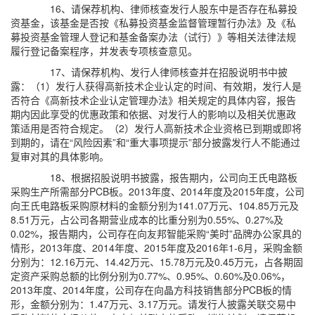
16、请保荐机构、律师核查发行人股东中是否存在私募投
资基金，该基金是否按《私募投资基金监督管理暂行办法》及《私
募投资基金管理人登记和基金备案办法（试行）》等相关法律法规
履行登记备案程序，并发表专项核查意见。
17、请保荐机构、发行人律师核查并在招股说明书中披
露：（1）发行人获得高新技术企业认定的时间、有效期，发行人是
否符合《高新技术企业认定管理办法》相关规定的具体内容，报告
期内因此享受的优惠政策和依据、对发行人的影响以及相关优惠政
策适用是否符合规定。（2）发行人高新技术企业资格已到期或即将
到期的，请在“风险因素”和“重大事项提示”部分披露发行人不能通过
复审对其的具体影响。
18、根据招股说明书披露，报告期内，公司向王氏电路板
采购生产所需部分PCB板。2013年度、2014年度及2015年度，公司
向王氏电路板采购原材料的金额分别为141.07万元、104.85万元及
8.51万元，占公司各期营业成本的比重分别为0.55%、0.27%及
0.02%，报告期内，公司存在向友邦智能采购“美时”品牌办公家具的
情形，2013年度、2014年度、2015年度及2016年1-6月，采购金额
分别为：12.16万元、14.42万元、15.78万元及0.45万元，占各期固
定资产采购总额的比例分别为0.77%、0.95%、0.60%及0.06%，
2013年度、2014年度，公司存在向晶方科技销售部分PCB板的情
形，金额分别为：1.47万元、3.17万元。请发行人披露关联交易中