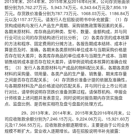
2013年末、2014年末、2015年末及2016年6月末，公司存货账面余
额分别为5,762.27万元、5,943.74万元、6,343.64万元及7,856.19
万元。存货跌价准备分别为787.73万元、1068.03万元、1186.84万
元以及1157.37万元。请发行人在招股说明书中补充披露：（1）存
货构成结构与发行人产品生产周期、采购销售政策等因素的关系，
各期末原材料、库存商品的种类、型号、数量、金额构成，并与同
行业可比公司的存货结构进行对比分析；（2）各类存货的成本核算
的方法和程序、固定费用的分摊方法，各报告期成本结转、成本计
算是否及时、准确，各期末各类原材料单位成本与当期采购价格是
否存在较大差异；各类库存商品的单位成本与当期生产成本、当期
销售结转成本是否存在较大差异，请举例说明成本核算的准确合规
性；（3）发行人各类原材料与产成品的物料配比关系，各期各类原
材料的采购量、领用量、各类产品的生产量、销售量、期末库存量
之间是否存在匹配关系；（4）存货跌价准备计提的依据及准确性，
与各期原材料及产品价格波动的匹配关系，并与同行业上市公司进
行对比，请举例说明存货跌价准备测算过程。请保荐机构、申报会
计师核查上述问题并发表意见，同时说明对报告期内存货实施盘
点、监盘比例、是否帐实相符及盘亏盘盈的处理方式。
29、2013年末、2014年末、2015年末及2016年6月末，公
司应收账款余额分别为7,246.15万元、9,224.06万元、15,921.60万
元及17,566.55万元，应收账款余额逐期增长，主要是由于公司业务
规模不断扩大，营业收入逐期增长。请在招股说明书补充披露：