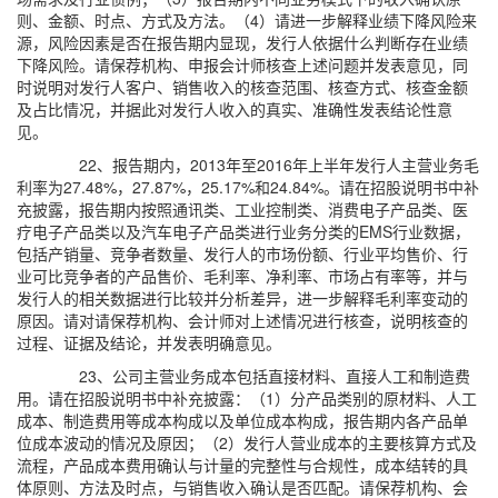
则、金额、时点、方式及方法。（4）请进一步解释业绩下降风险来
源，风险因素是否在报告期内显现，发行人依据什么判断存在业绩
下降风险。请保荐机构、申报会计师核查上述问题并发表意见，同
时说明对发行人客户、销售收入的核查范围、核查方式、核查金额
及占比情况，并据此对发行人收入的真实、准确性发表结论性意
见。
22、报告期内，2013年至2016年上半年发行人主营业务毛
利率为27.48%，27.87%，25.17%和24.84%。请在招股说明书中补
充披露，报告期内按照通讯类、工业控制类、消费电子产品类、医
疗电子产品类以及汽车电子产品类进行业务分类的EMS行业数据，
包括产销量、竞争者数量、发行人的市场份额、行业平均售价、行
业可比竞争者的产品售价、毛利率、净利率、市场占有率等，并与
发行人的相关数据进行比较并分析差异，进一步解释毛利率变动的
原因。请对请保荐机构、会计师对上述情况进行核查，说明核查的
过程、证据及结论，并发表明确意见。
23、公司主营业务成本包括直接材料、直接人工和制造费
用。请在招股说明书中补充披露：（1）分产品类别的原材料、人工
成本、制造费用等成本构成以及单位成本构成，报告期内各产品单
位成本波动的情况及原因；（2）发行人营业成本的主要核算方式及
流程，产品成本费用确认与计量的完整性与合规性，成本结转的具
体原则、方法及时点，与销售收入确认是否匹配。请保荐机构、会