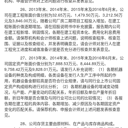
机构、申报会计师对上述问题进行核查并发表意见。
26、2013年末、2014年末、2015年末及2016年6月末，公
司在建工程账面价值分别为32.65万元、1,479.50万元、3,212.56万
元及3,846.00万元，随着公司厂房二期项目工程投入增加，在建工
程账面价值逐期增加。请在招股说明书中补充披露，报告期内公司
在建工程新增、转固情况，各期在建工程资本化、费用化利息费用
金额。请保荐机构和会计师核查上述问题，说明核查程序、核查范
围、证据以及核查结论，并发表明确意见，请会计师对发行人在建
工程完工进度和减值准备计提是否充分进行核查并发表意见。
27、2013年末、2014年末、2015年末及2016年6月末，公
司固定资产账面价值分别为7,888.53万元、8,444.89万元、
9,758.42万元及9,828.01万元。请发行人补充说明：（1）各期机器
设备的种类及构成明细，各类设备在发行人生产工序中所起的作
用，机器设备金额较高是否符合行业规律，请与同行业上市公司固
定资产构成结构进行对比分析；（2）各期机器设备的增减变动情
况，与产能、产量变动的匹配关系，年折旧额及单位产量年折旧
额，折旧年限是否合理及与同行业可比公司的比较情况；（3）各报
告期在建工程的具体内容、各期增加、减少原因及与各期固定资产
变化的匹配关系。请保荐机构、申报会计师对上述问题发表核查意
见。
28、公司存货主要由原材料、在产品与库存商品构成。