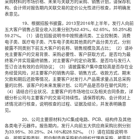
采购材料的市场价格、未来与关联方的采购、销售计划，请保荐机
构、会计师对报告期内关联交易的定价公允性进行核查，并明确发
表意见。
19、根据招股书披露，2013至2016年上半年，发行人向前
五大客户销售占营业收入比重分别为62.43%，62.65%，55.25%和
59.27%。（1）请在招股说明书中按照通讯类、工业控制类、消费
电子类、医疗电子类、汽车电子类和其他类的产品分类方式，分别
披露不同类别下前五大客户的名称、销售规模及其占比；（2）请补
充主要客户的交易背景、采购必要性、客户获取方式，是否均为最
终客户并实现最终销售，对主要客户的定价政策、是否均与发行人
签订合法有效的合同协议；（3）请披露客户集中度较高是否存在业
务经营风险，对主要客户的销售内容、销售方式、收款方式、期末
欠款和期后还款等情况，主要客户对发行人产品需求量占其总采购
量的比例、该客户的未来发展计划、公司产品是否存在替代风险；
（4）请结合行业状况、主要客户的市场地位以及相关合同条款，详
细分析公司与主要客户的交易可持续性。请保荐机构、会计师对上
述情况进行核查，说明核查的过程、证据及结论，并发表明确意
见。
20、公司主要原材料为IC集成电路、PCB、结构件及其他
各类电子元器件。报告期内，发行人向前五大供应商采购比例分别
为33.95%、30.25%、24.16%和28.52%。（1）请在招股说明书
中，按照采购类别，即向制造商采购和向授权代理商采购，披露前