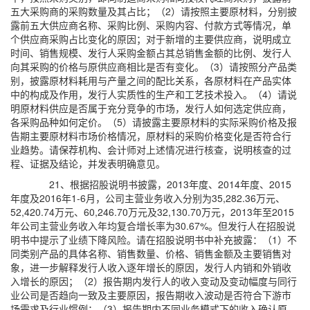
五大采购商的采购数量及其占比；（2）请按照主要原材料，分别披
露前五大供应商名称、采购比例、采购内容、付款方式等情况，单
个供应商采购占比变化的原因；对于新增的主要供应商，说明成立
时间、销售规模、发行人采购金额占其总销售金额的比例、发行人
向其采购的价格与原供应商相比是否有变化。（3）请按照分产品类
别，披露原材料耗用与产量之间的配比关系，各原材料在产品实体
中的构成及作用，发行人实质性的生产和工艺技术投入。（4）请说
明原材料供应是否属于充分竞争的市场，发行人如何选定供应商，
各采购品种如何定价。（5）请披露主要原材料的实际采购价格及报
告期主要原材料市场价格情况，原材料的采购价格变化是否符合行
业趋势。请保荐机构、会计师对上述情况进行核查，说明核查的过
程、证据及结论，并发表明确意见。
21、根据招股说明书披露，2013年度、2014年度、2015
年度及2016年1-6月，公司主营业务收入分别为35,282.36万元、
52,420.74万元、60,246.70万元及32,130.70万元，2013年至2015
年公司主营业务收入年均复合增长率为30.67%。但发行人在招股说
明书中提示了业绩下降风险。请在招股说明书中补充披露：（1）不
同类别产品的具体名称、销售数量、价格、销售金额及主要销售对
象，进一步解释发行人收入逐年增长的原因，发行人内销和外销收
入增长的原因；（2）报告期内发行人的收入变动及变动幅度与同行
业公司是否趋向一致及主要原因，报告期收入波动是否符合下游市
场需求及行业惯例；（3）报告期内不同业务模式下的收入确认原