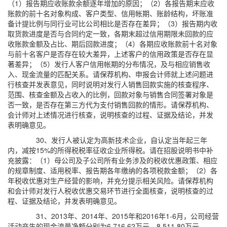
（1）报告期应收账款余额逐年增加的原因；（2）各报告期末应收
账款的前十名对象构成、客户类型、信用帐期、账龄结构，坏账准
备计提比例与同行业可比公司相比是否存在差异；（3）报告期内收
取货款进度是否与合同约定一致，各期末超过信用期限未回款的应
收账款金额及占比、期后回款进度；（4）各期应收账款前十名对象
与前十名客户是否存在较大差异，上述客户的信用政策是否存在显
著差异；（5）发行人客户信用帐期的分布情况，及与相应销售收
入、现金流量的匹配关系。请保荐机构、申报会计师就上述问题进
行核查并发表意见，同时说明对发行人销售回款实施的核查程序、
范围、核查金额及占收入的比例，回款对象与销售合同签署对象是
否一致，是否存在第三方代为支付销售回款的情形。请保荐机构、
会计师对上述情况进行核查，说明核查的过程、证据及结论，并发
表明确意见。
30、发行人被认定为高新技术企业，自认定当年起三年
内，减按15%的所得税税率征收企业所得税。请在招股说明书中补
充披露：（1）母公司及子公司所有业务涉及的税收优惠政策、相应
的规章制度、适用税率、报告期各年缴纳的各项税款金额；（2）各
年税收优惠对生产经营的影响，并充分提示相关风险。请保荐机构
和会计师对发行人税收优惠交易环节进行全面核查，说明核查的过
程、证据及结论，并发表明确意见。
31、2013年、2014年、2015年和2016年1-6月，公司经营
活动产生的现金流量净额分别为6,716.62万元、8,511.80万元、