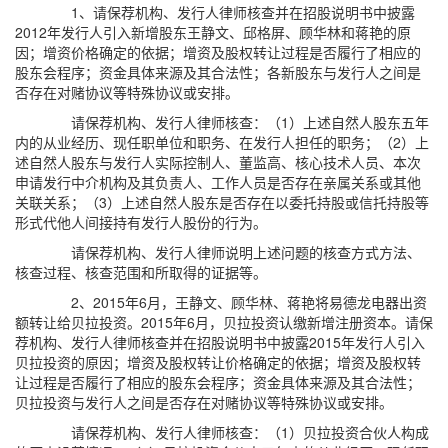
1、请保荐机构、发行人律师核查并在招股说明书中披露
2012年发行人引入新增股东王静文、邱格屏、顾华林和蒋艳的原
因；增资价格确定的依据；增资及股权转让过程是否履行了相应的
股东会程序；资金具体来源及其合法性；各新股东与发行人之间是
否存在对赌协议等特殊协议或安排。
请保荐机构、发行人律师核查：（1）上述自然人股东五年
内的从业经历、现任职单位和职务、在发行人担任的职务；（2）上
述自然人股东与发行人实际控制人、董监高、核心技术人员、本次
申请发行中介机构及其负责人、工作人员是否存在亲属关系或其他
关联关系；（3）上述自然人股东是否存在以委托持股或信托持股等
形式代他人间接持有发行人股份的行为。
请保荐机构、发行人律师说明上述问题的核查方式方法、
核查过程、核查范围和所取得的证据等。
2、2015年6月，王静文、顾华林、蒋艳将易德龙电器出资
额转让给贝拉投资。2015年6月，贝拉投资认缴新增注册资本。请保
荐机构、发行人律师核查并在招股说明书中披露2015年发行人引入
贝拉投资的原因；增资及股权转让价格确定的依据；增资及股权转
让过程是否履行了相应的股东会程序；资金具体来源及其合法性；
贝拉投资与发行人之间是否存在对赌协议等特殊协议或安排。
请保荐机构、发行人律师核查：（1）贝拉投资合伙人构成