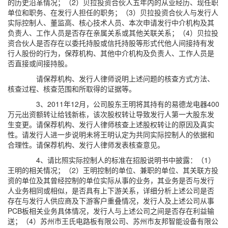
的历史沿革情况；（2）贝拉投资合伙人五年内的从业经历、现任职
单位和职务、在发行人担任的职务；（3）贝拉投资合伙人与发行人
实际控制人、董监高、核心技术人员、本次申请发行中介机构及其
负责人、工作人员是否存在亲属关系或其他关联关系；（4）贝拉投
资合伙人是否存在以委托持股或信托持股等形式代他人间接持有发
行人股份的行为，保荐机构、其他中介机构及负责人、工作人员是
否直接或间接持股。
请保荐机构、发行人律师说明上述问题的核查方式方法、
核查过程、核查范围和所取得的证据等。
3、2011年12月，公司股东王明将其持有的易德龙电器400
万元出资额转让给钱新栋，该次股权转让导致发行人第一大股东发
生变更。请保荐机构、发行人律师核查上述股权转让的原因及真实
性。请发行人进一步说明未将王明认定为共同实际控制人的依据和
合理性。请保荐机构、发行人律师发表核查意见。
4、请比照实际控制人的标准在招股说明书中披露：（1）
王明的相关情况；（2）王明控制的单位、兼职的单位、其关联方投
资的单位及其曾经控制的单位实际从事的业务，其业务是否与发行
人业务相同或相似，是否具有上下游关系，详细分析上述公司是否
存在与发行人供应商及下游客户重叠情况，发行人及上述公司从事
PCB板相关业务具体情况，发行人与上述公司之间是否存在利益输
送；（4）苏州市王氏电路板有限公司、苏州市友邦智能设备有限公