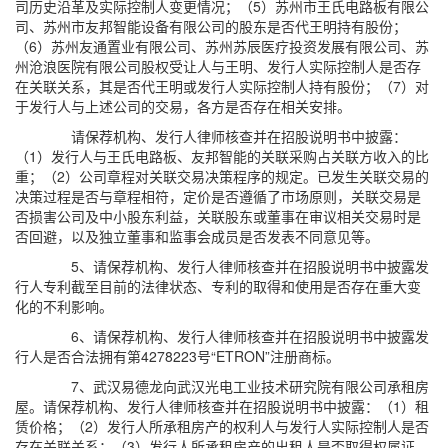
司历史沿革及实际控制人变更情况；（5）苏州市王氏电路板有限公
司、苏州市友邦智能设备有限公司的股东是否代王明持有股份；
（6）苏州友通置业有限公司、苏州苏辰医疗投资发展有限公司、苏
州沧浪医院有限公司股权受让人与王明、发行人实际控制人是否存
在关联关系，其是否代王明或发行人实际控制人持有股份；（7）对
于发行人与上述公司的交易，各方是否存在相关安排。
请保荐机构、发行人律师核查并在招股说明书中披露：
（1）发行人与王氏电路板、友邦智能的关联采购占关联方收入的比
重；（2）公司章程对关联交易决策程序的规定。已发生关联交易的
决策过程是否与章程相符，定价是否遵循了市场原则，关联交易是
否损害公司及中小股东利益，关联股东或董事在审议相关交易时是
否回避，以及独立董事和监事会成员是否发表不同意见等。
5、请保荐机构、发行人律师核查并在招股说明书中披露发
行人专利截至目前的法律状态、专利的取得和使用是否存在重大变
化的不利影响。
6、请保荐机构、发行人律师核查并在招股说明书中披露发
行人是否合法拥有第4278223号“ETRON”注册商标。
7、武汉易德龙向武汉光电工业技术研究院有限公司承租房
屋。请保荐机构、发行人律师核查并在招股说明书中披露：（1）租
赁价格；（2）发行人所承租房产的权利人与发行人实际控制人是否
存在关联关系；（3）发行人所承租房产的出租人是否取得权属证