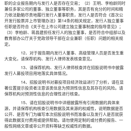
职的企业报告期内与发行人是否存在交易；（2）王明、李柏龄同时
兼任多家公司的董事、独立董事等职务，其是否有充分的时间和精
力依法勤勉尽责地履行发行人董事职责，发行人是否符合《首次公
开发行股票并上市管理办法》第14条的相关规定，发行人独立董事
任职是否符合《关于在上市公司建立独立董事制度的指导意见》；
（3）李柏龄、蒋昌建担任发行人的独立董事，是否符合中组部以及
教育部办公厅关于党政领导干部在企业兼职（任职）问题的相关规
定。
12、对于报告期内发行人董事、高级管理人员是否发生重
大变化，请保荐机构、发行人律师发表核查意见。
13、请保荐机构、发行人律师核查并在招股说明书中披露
发行人募投项目用地落实具体情况。
14、招股说明书对募投项目经济效益进行了分析，请在显
著位置提示投资者注意该类信息为预测性信息及其存在的风险。请
保荐机构对预测性信息的合理性进行核查。
15、请在招股说明书中详细披露所有引用数据的具体来
源，并请保荐机构核查引用数据及其来源的权威性，说明数据是否
公开、是否专门为编写本次招股说明书而准备以及发行人是否就获
得此数据支付费用或提供帮助。请勿使用定制的或付费的报告、一
般性网络文章或非公开资料等缺乏权威性的数据。