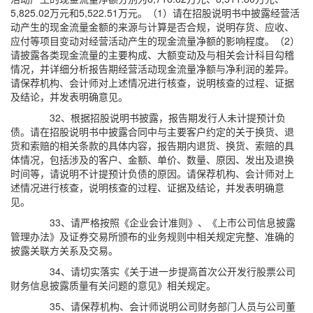
5,825.02万元和5,522.51万元。（1）请在招股说明书中披露经营活
动产生的现金流量金额的来源与计算是否合规，说明存货、应收、
应付等项目变动对经营活动产生的现金流量净额的影响程度。（2）
请披露各类现金流量的主要构成、大额变动及与相关会计科目勾稽
情况，并详细分析报告期经营活动现金流量净额与净利润的差异。
请保荐机构、会计师对上述情况进行核查，说明核查的过程、证据
及结论，并发表明确意见。
32、根据招股说明书披露，报告期发行人未计提预计负
债。请在招股说明书中披露合同中与主要客户约定的关于换货、退
货和索赔的相关条款的具体内容，报告期内退货、换货、索赔的具
体情况，包括涉及的客户、金额、单价、数量、原因、发出及退换
时间等，请说明不计提预计负债的原因。请保荐机构、会计师对上
述情况进行核查，说明核查的过程、证据及结论，并发表明确意
见。
33、请严格按照《企业会计准则》、《上市公司信息披露
管理办法》及证券交易所颁布的业务规则中相关规定完整、准确的
披露关联方关系及交易。
34、请切实落实《关于进一步提高首次公开发行股票公司
财务信息披露质量有关问题的意见》相关规定。
35、请保荐机构、会计师说明公司财务部门人员与公司董