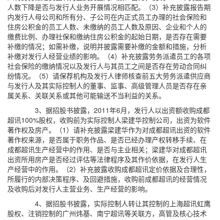
人数下降是否与发行人业务开展情况相匹配。（3）补充披露报告期
内发行人母公司和所有分、子公司在内正式员工办理的社会保险和
住房公积金的员工人数、未缴纳的员工人数及原因、企业和个人的
缴费比例、办理社保和缴纳住房公积金的起始日期，是否存在需要
补缴的情况；如需补缴，说明并披露需要补缴的金额和措施，分析
补缴对发行人经营业绩的影响。（4）补充披露劳务派遣员工的各项
社会保险的缴纳情况以及发行人与其员工之间是否存在劳动合同纠
纷情况。（5）请保荐机构及发行人律师核查前五大劳务派遣供应商
与发行人及其实际控制人的董事、监事、高级管理人员是否存在亲
属关系、关联关系或其他可能输送不当利益的关系。
3、据招股书披露，2011年6月，发行人以出资额收购成都
超讯100%股权，收购前为实际控制人梁建华控制公司，出资为软件
著作权及房产。（1）请补充披露梁建华作为对成都超讯出资的软件
著作权来源，是否属于职务作品、是否已经办理产权转移手续、在
成都超讯生产经营中的作用、是否与主业相关；梁建华对成都超讯
出资所用房产是否经过评估等法律程序及其作价依据，在发行人生
产经营中的作用。（2）补充披露收购成都超讯定价依据及合理性，
所履行的内部决策程序、及回避措施，收购前成都超讯的经营情况
及收购后对发行人主营业务、生产经营的影响。
4、据招股书披露，实际控制人转让其控制的上海超讯虹鹰
股权、注销控制的广州炜基、南宁超讯等关联方，高管及核心技术