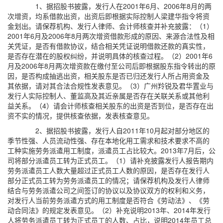
1、据招股书披露，发行人在2001年6月、2006年8月的两
次增资，均系借款出资，出资后即根据实际控制人梁建华指令将资
金划出。请保荐机构、发行人律师、会计师核查并补充披露：（1）
2001年6月及2006年8月两次增资借款形成的原因、来源合法性及相
关凭证，是否有借款协议，结合相关凭证说明借款还款的真实性，
是否存在潜在的股权纠纷，并说明具体的核查过程。（2）2001年6
月及2006年8月两次增资款在缴付至公司后即根据股东指令转出的原
因，是否构成抽逃出资，相关股东是否已归还发行人所占用资金及
其依据，请对其合法合规性发表意见。（3）广州羚锐及君华置业与
发行人实际控制人、董监高及其近亲属是否存在关联关系或其他利
益关系。（4）请会计师核查相关股东的出资是否到位，是否存在出
资不实的情况，提供核查依据，发表核查意见。
2、据招股书披露，发行人自2011年10月起对部分地区的
季节性强、人员流动性强、存在本地化用工需求和技术要求不高的
工种实施劳务派遣用工制度，派遣员工占比较大。2013年7月后，公
司将部分派遣员工转为正式员工。（1）请补充披露发行人报告期内
劳务派遣员工人数大量超过正式员工人数的原因，是否存在发行人
部分正式员工转为劳务派遣员工的情况；请保荐机构及发行人律师
结合与劳务派遣公司之间签订的协议以及协议双方的权利和义务，
对发行人当前劳务派遣方式的用工制度是否符合《劳动法》、《劳
动合同法》的规定发表意见。（2）补充说明2013年、2014年发行
人将劳务派遣员工转为正式员工的人数、占比，说明2014年员工总