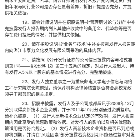
期末主要固定资产名单。请会计师说明发行人报告期内固定资产折
旧年限与同行业公司是否存在显著差异，折旧计提是否充分，并提
供相关依据。
19、请会计师说明并在招股说明书“管理层讨论与分析”中补
充披露发行人报告期内列入其他应收款中的备用金、代垫款等是否
存在费用挂账的情况，并提供相关依据。
20、请在招股说明书“业务与技术”中补充披露发行人报告期
内向湛江市泰力文化发展有限公司采购的具体内容。
21、请按照《公开发行证券的公司信息披露内容与格式准
则第1号——招股说明书》第三十五条的规定，对发行人发起人、持
有发行人5%以上股东的基本情况进行充分、完整地披露。
22、发行人独立董事之一为重庆邮电大学电子信息与网络
工程研究院院长陈前斌，请保荐机构及律师核查是否符合高校党政
领导干部兼职的相关规定。
23、招股书披露，发行人及子公司成都超讯于2008年12月
分别取得高新技术企业资质，并于2011年10月分别通过资质复审。
请补充披露：（1）发行人高新技术企业认定的有效期，发行人报告
期内因此享受的优惠政策和依据、对发行人的影响以及相关优惠政
策适用是否符合规定。（2）发行人高新技术企业资格是否已到期或
即将到期，并请在“风险因素”部分披露若资格到期不能通过复审对发