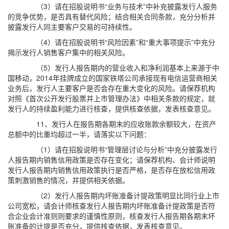
（3）请在招股说明书“业务与技术”中补充披露发行人服务
的竞争优势，是否具有替代风险；结合相关合同条款，充分分析并
披露发行人同主要客户交易的可持续性。
（4）请在招股说明书“风险因素”和“重大事项提示”中充分
揭示发行人销售客户集中的相关风险。
（5）发行人报告期内的营业收入和净利润基本上来源于中
国移动，2014年挂牌成立的国家铁塔公司承接现有电信运营商相关
业务后，发行人主要客户是否会存在重大变化的风险。请保荐机构
对照《首次公开发行股票并上市管理办法》中相关条款的规定，就
发行人的持续盈利能力进行核查，提供核查依据，发表核查意见。
11、发行人在报告期各期末的应收账款余额较大，在资产
总额中的比重均超过一半，请落实以下问题：
（1）请在招股说明书“管理层讨论与分析”中充分披露发行
人报告期内销售信用政策是否存在变化；请保荐机构、会计师说明
发行人报告期内销售信用政策执行是否严格，是否存在放松信用政
策刺激销售的情况，并提供相关依据。
（2）发行人报告期内坏账准备计提政策明显比同行业上市
公司宽松，请会计师核查发行人报告期内坏账准备计提政策是否符
合企业会计准则则要求的谨慎性原则，核查发行人报告期各期末坏
账准备的计提是否充分，提供核查依据，发表核查意见。