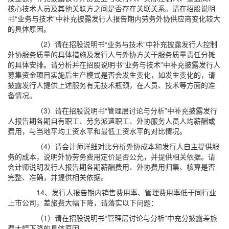
核心技术人员及其他关联方之间是否存在关联关系。请在招股说明
书“业务与技术”中补充披露发行人报告期内劳务外协供应商变化较大
的具体原因。
（2）请在招股说明书“业务与技术”中补充披露发行人控制
外协服务质量的具体措施及发行人与外协方关于服务质量责任分摊
的具体安排。请分析并在招股说明书“业务与技术”中补充披露发行人
募集资金项目实施后生产模式是否会发生变化，如发生变化的，请
披露发行人提供上述服务有无技术瓶颈，在人员、技术等方面的准
备情况。
（3）请在招股说明书“管理层讨论与分析”中补充披露发行
人报告期各期自有职工、劳务派遣职工、外协服务人员人均薪酬或
费用，与当地平均工资水平和最低工资水平的对比情况。
（4）请会计师详细对比分析外协成本和发行人自主提供服
务的成本，说明外协劳务费用定价是否公允，并提供相关依据。请
会计师说明发行人报告期各期薪酬费用、外协费用归集、核算是否
完整、准确，并提供相关依据。
14、发行人报告期内销售费用率、管理费用率低于同行业
上市公司，差旅费大幅下降，请落实以下问题：
（1）请在招股说明书“管理层讨论与分析”中充分披露差旅
费大幅下降的具体原因。