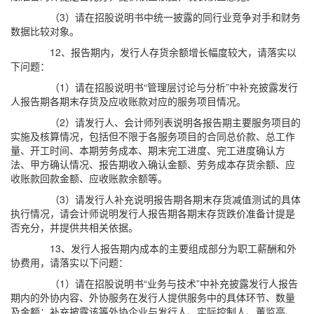
（3）请在招股说明书中统一披露的同行业竞争对手和财务
数据比较对象。
12、报告期内，发行人存货余额增长幅度较大，请落实以
下问题：
（1）请在招股说明书“管理层讨论与分析”中补充披露发行
人报告期各期末存货及应收账款对应的服务项目情况。
（2）请发行人、会计师列表说明各报告期主要服务项目的
实施及核算情况，包括但不限于各服务项目的合同总价款、总工作
量、开工时间、本期劳务成本、期末完工进度、完工进度确认方
法、甲方确认情况、报告期收入确认金额、劳务成本存货余额、应
收账款回款金额、应收账款余额等。
（3）请发行人补充说明报告期各期末存货减值测试的具体
执行情况，请会计师说明发行人报告期各期末存货跌价准备计提是
否充分，并提供共相关依据。
13、发行人报告期内成本的主要组成部分为职工薪酬和外
协费用，请落实以下问题：
（1）请在招股说明书“业务与技术”中补充披露发行人报告
期内的外协内容、外协服务在发行人提供服务中的具体环节、数量
及金额；补充披露该等外协企业与发行人、实际控制人、董监高、