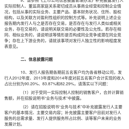
9、请参照《上市公司信息披露管理办法》补充披露发行人
实际控制人、董监高家庭关系密切成员从事商业经营和控制企业情
况，包括从事的实际业务、主要产品、基本财务状况、住所、股权
结构，以及关联方对盈利性组织的控制方式等。补充说明上述企业
报告期内发行人与之是否存在交易，是否存在与发行人类似或相关
业务，存在交易的，请说明关联交易的必要性及公允性。若存在相
同、相似业务的，请说明该等情形是否构成同业竞争或潜在同业竞
争；存在上下游业务的，请就该事项对发行人独立性的影响程度发
表意见。
二、信息披露问题
10、发行人报告期各期前五名客户均为各省移动公司，发
行人2012年度、2013年度和2014年度对前五名客户合计实现的收入
占比分别为90.20%、83.87%和82.29%，请落实以下问题：
（1）对于受同一实际控制人控制的销售客户，合并计算销
售额，并在招股说明书“业务与技术”中披露。
（2）请在招股说明书“业务与技术”中补充披露发行人主要
客户的基本情况、主要交易内容；补充披露主要客户目前对发行人
服务的总需求量、发行人提供服务所占比例、该等客户未来的业务
发展计划。