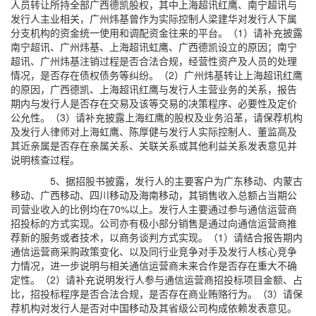
人员转让所持全部广西德凯股权，其中上海超讯红鹰、南宁超讯与
发行人主业相关，广州炜基曾作为实际控制人梁建华对发行人下属
分支机构的资金统一使用和调配资金往来的平台。（1）请补充披露
南宁超讯、广州炜基、上海超讯虹鹰、广西德凯设立的原因；南宁
超讯、广州炜基注销过程是否合法合规，经营性资产及人员的处理
情况，是否存在债权债务等纠纷。（2）广州炜基转让上海超讯红鹰
的原因，广西德凯、上海超讯红鹰与发行人主营业务的关系，报告
期内与发行人是否存在交易及该等交易的决策程序、必要性及定价
公允性。（3）请补充披露上海红鹰的股权及业务沿革，请保荐机构
及发行人律师对上海虹鹰、陈厚健与发行人实际控制人、董监高及
其近亲属是否存在亲属关系、关联关系或其他利益关系发表意见并
说明核查过程。
5、据招股书披露，发行人的主要客户为广东移动、内蒙古
移动、广西移动、四川移动及海南移动，其销售收入总额占当期公
司营业收入的比例均在70%以上。发行人主要通过参与通信运营商
招投标的方式实现。公司亦有极小部分销售是通过向通信运营商推
荐新的服务或者技术，以商务谈判方式实现。（1）请结合报告期内
通信运营商采购政策变化、以及同行业竞争对手及发行人核心竞争
力情况，进一步说明与相关通信运营商未来合作是否存在重大不确
定性。（2）请补充说明发行人参与通信运营商招投标项目金额、占
比，招投标程序是否合法合规，是否存在商业贿赂行为。（3）请保
荐机构对发行人是否对中国移动及其省级公司构成依赖发表意见。