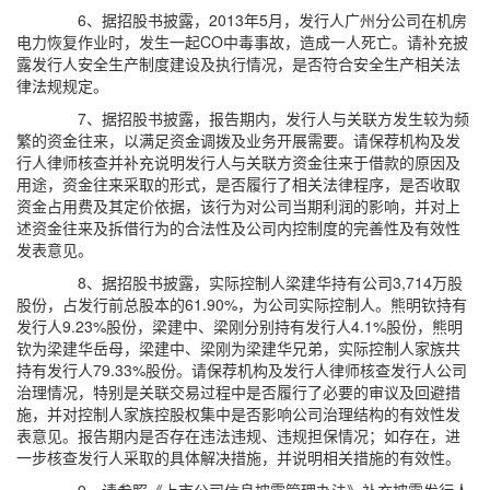
6、据招股书披露，2013年5月，发行人广州分公司在机房
电力恢复作业时，发生一起CO中毒事故，造成一人死亡。请补充披
露发行人安全生产制度建设及执行情况，是否符合安全生产相关法
律法规规定。
7、据招股书披露，报告期内，发行人与关联方发生较为频
繁的资金往来，以满足资金调拨及业务开展需要。请保荐机构及发
行人律师核查并补充说明发行人与关联方资金往来于借款的原因及
用途，资金往来采取的形式，是否履行了相关法律程序，是否收取
资金占用费及其定价依据，该行为对公司当期利润的影响，并对上
述资金往来及拆借行为的合法性及公司内控制度的完善性及有效性
发表意见。
8、据招股书披露，实际控制人梁建华持有公司3,714万股
股份，占发行前总股本的61.90%，为公司实际控制人。熊明钦持有
发行人9.23%股份，梁建中、梁刚分别持有发行人4.1%股份，熊明
钦为梁建华岳母，梁建中、梁刚为梁建华兄弟，实际控制人家族共
持有发行人79.33%股份。请保荐机构及发行人律师核查发行人公司
治理情况，特别是关联交易过程中是否履行了必要的审议及回避措
施，并对控制人家族控股权集中是否影响公司治理结构的有效性发
表意见。报告期内是否存在违法违规、违规担保情况；如存在，进
一步核查发行人采取的具体解决措施，并说明相关措施的有效性。