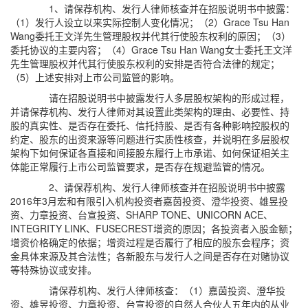
1、请保荐机构、发行人律师核查并在招股说明书中披露：
（1）发行人设立以来实际控制人变化情况；（2）Grace Tsu Han
Wang委托王文洋先生管理股权并代其行使股东权利的原因；（3）
委托协议的主要内容；（4）Grace Tsu Han Wang女士委托王文洋
先生管理股权并代其行使股东权利的安排是否符合法律的规定；
（5）上述安排对上市公司监管的影响。
请在招股说明书中披露发行人多层股权架构的形成过程，
并请保荐机构、发行人律师对其设置此类架构的理由、必要性、持
股的真实性、是否存在委托、信托持股、是否有各种影响控股权的
约定、股东的出资来源等问题进行实质性核查，并说明在多层股权
架构下如何保证各直接和间接股东履行上市承诺、如何保证相关主
体能正常履行上市公司监管要求，是否存在规避监管的情况。
2、请保荐机构、发行人律师核查并在招股说明书中披露
2016年3月宏和有限引入机构投资者嘉茵投资、澄华投资、雄昱投
资、力章投资、台宣投资、SHARP TONE、UNICORN ACE、
INTEGRITY LINK、FUSECREST增资的原因；各投资者入股金额；
增资价格确定的依据；增资过程是否履行了相应的股东会程序；资
金具体来源及其合法性；各新股东与发行人之间是否存在对赌协议
等特殊协议或安排。
请保荐机构、发行人律师核查：（1）嘉茵投资、澄华投
资、雄昱投资、力章投资、台宣投资的自然人合伙人五年内的从业