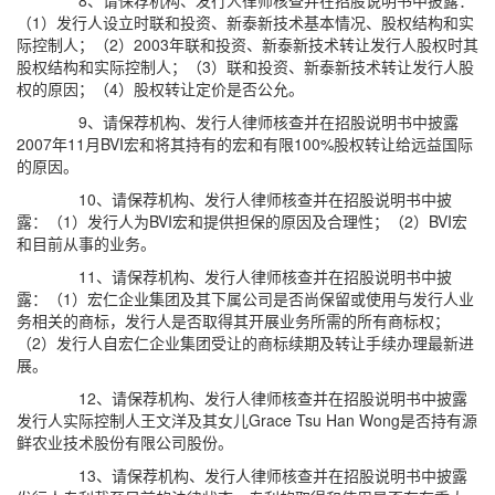
8、请保荐机构、发行人律师核查并在招股说明书中披露：
（1）发行人设立时联和投资、新泰新技术基本情况、股权结构和实
际控制人；（2）2003年联和投资、新泰新技术转让发行人股权时其
股权结构和实际控制人；（3）联和投资、新泰新技术转让发行人股
权的原因；（4）股权转让定价是否公允。
9、请保荐机构、发行人律师核查并在招股说明书中披露
2007年11月BVI宏和将其持有的宏和有限100%股权转让给远益国际
的原因。
10、请保荐机构、发行人律师核查并在招股说明书中披
露：（1）发行人为BVI宏和提供担保的原因及合理性；（2）BVI宏
和目前从事的业务。
11、请保荐机构、发行人律师核查并在招股说明书中披
露：（1）宏仁企业集团及其下属公司是否尚保留或使用与发行人业
务相关的商标，发行人是否取得其开展业务所需的所有商标权；
（2）发行人自宏仁企业集团受让的商标续期及转让手续办理最新进
展。
12、请保荐机构、发行人律师核查并在招股说明书中披露
发行人实际控制人王文洋及其女儿Grace Tsu Han Wong是否持有源
鲜农业技术股份有限公司股份。
13、请保荐机构、发行人律师核查并在招股说明书中披露