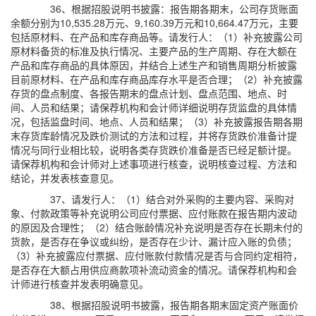
36、根据招股说明书披露：报告期各期末，公司存货账面
余额分别为10,535.28万元、9,160.39万元和10,664.47万元，主要
包括原材料、在产品和库存商品等。请发行人：（1）补充披露公司
原材料备货的标准及执行情况、主要产品的生产周期、存在大额在
产品和库存商品的具体原因，并结合上述生产和销售周期分析披露
目前原材料、在产品和库存商品库存水平是否合理；（2）补充披露
存货的盘点制度、各报告期末的盘点计划、盘点范围、地点、时
间、人员和结果；请保荐机构和会计师详细说明存货监盘的具体情
况，包括监盘时间、地点、人员和结果；（3）补充披露报告期各期
末存货库龄情况及跌价测试的方法和过程，并将存货跌价准备计提
情况与同行业相比较，说明各类存货跌价准备是否已经足额计提。
请保荐机构和会计师对上述事项进行核查，说明核查过程、方法和
结论，并发表核查意见。
37、请发行人：（1）结合对外采购的主要内容、采购对
象、付款政策等补充说明公司应付票据、应付账款在报告期内波动
的原因及合理性；（2）结合账龄情况补充说明是否存在长期未付的
货款，是否存在争议或纠纷，是否存在少计、漏计应入账的负债；
（3）补充披露应付票据、应付账款付款情况是否与合同约定相符，
是否存在大额占用供应商款项补流动资金的情况。请保荐机构和会
计师进行核查并发表明确意见。
38、根据招股说明书披露，报告期各期末固定资产账面价