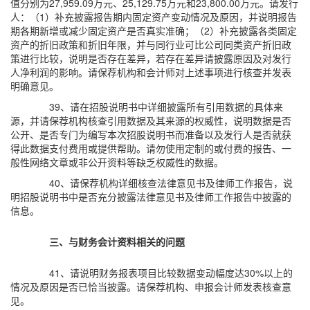
值分别为27,959.09万元、25,129.75万元和23,800.00万元。请发行
人：（1）补充披露报告期内固定资产变动情况及原因，并说明报告
期各期新增或减少固定资产是否真实准确；（2）补充披露各类固定
资产的折旧政策和折旧年限，并与同行业可比公司同类资产折旧政
策进行比较，说明是否存在差异，若存在差异请披露原因及对发行
人净利润的影响。请保荐机构和会计师对上述事项进行核查并发表
明确意见。
39、请在招股说明书中详细披露所有引用数据的具体来
源，并请保荐机构核查引用数据及其来源的权威性，说明数据是否
公开、是否专门为编写本次招股说明书而准备以及发行人是否就获
得此数据支付费用或提供帮助。请勿使用定制的或付费的报告、一
般性网络文章或非公开资料等缺乏权威性的数据。
40、请保荐机构详细核查法律意见书及律师工作报告，说
明招股说明书中是否充分披露法律意见书及律师工作报告中披露的
信息。
三、与财务会计资料相关的问题
41、请说明财务报表项目比较数据变动幅度达30%以上的
情况及原因是否已恰当披露。请保荐机构、申报会计师发表核查意
见。