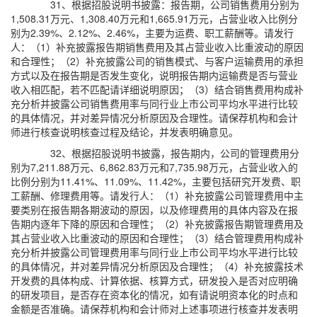
31、根据招股说明书披露：报告期，公司销售费用分别为
1,508.31万元、1,308.40万元和1,665.91万元，占营业收入比例分
别为2.39%、2.12%、2.46%，主要为运费、职工薪酬等。请发行
人：（1）补充披露报告期销售费用及其占营业收入比重波动的原因
和合理性；（2）补充披露公司的销售模式、与客户运输费用的承担
方式以及在报告期是否发生变化，说明报告期内运输费是否与营业
收入相匹配，若不匹配请详细说明原因；（3）结合销售费用构成补
充分析并披露公司销售费用率与同行业上市公司平均水平进行比较
的具体情况，并对差异情况分析原因及合理性。请保荐机构和会计
师进行核查说明核查过程及结论，并发表明确意见。
32、根据招股说明书披露，报告期内，公司的管理费用分
别为7,211.88万元、6,862.83万元和7,735.98万元，占营业收入的
比例分别为11.41%、11.09%、11.42%，主要包括研究开发费、职
工薪酬、修理费用等。请发行人：（1）补充披露公司管理费用中主
要类别在报告期各期波动的原因，以及修理费用的具体内容及在报
告期内逐年下降的原因和合理性；（2）补充披露报告期管理费用及
其占营业收入比重波动的原因和合理性；（3）结合管理费用构成补
充分析并披露公司管理费用率与同行业上市公司平均水平进行比较
的具体情况，并对差异情况分析原因及合理性；（4）补充披露技术
开发费的具体构成、计算依据、核算方式，研发投入是否对应明确
的研发项目，是否存在资本化的情况，如有请说明资本化的时点和
金额是否准确。请保荐机构和会计师对上述事项进行核查并发表明