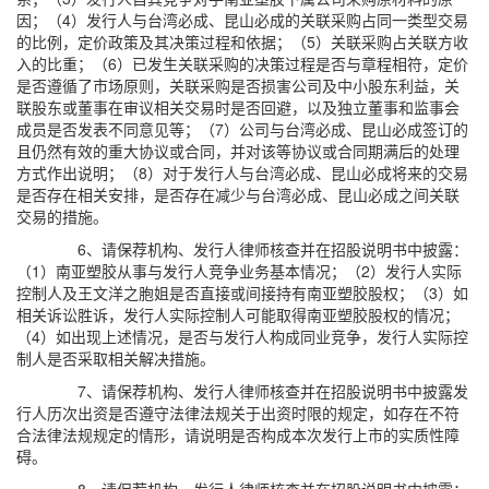
因；（4）发行人与台湾必成、昆山必成的关联采购占同一类型交易
的比例，定价政策及其决策过程和依据；（5）关联采购占关联方收
入的比重；（6）已发生关联采购的决策过程是否与章程相符，定价
是否遵循了市场原则，关联采购是否损害公司及中小股东利益，关
联股东或董事在审议相关交易时是否回避，以及独立董事和监事会
成员是否发表不同意见等；（7）公司与台湾必成、昆山必成签订的
且仍然有效的重大协议或合同，并对该等协议或合同期满后的处理
方式作出说明；（8）对于发行人与台湾必成、昆山必成将来的交易
是否存在相关安排，是否存在减少与台湾必成、昆山必成之间关联
交易的措施。
6、请保荐机构、发行人律师核查并在招股说明书中披露：
（1）南亚塑胶从事与发行人竞争业务基本情况；（2）发行人实际
控制人及王文洋之胞姐是否直接或间接持有南亚塑胶股权；（3）如
相关诉讼胜诉，发行人实际控制人可能取得南亚塑胶股权的情况；
（4）如出现上述情况，是否与发行人构成同业竞争，发行人实际控
制人是否采取相关解决措施。
7、请保荐机构、发行人律师核查并在招股说明书中披露发
行人历次出资是否遵守法律法规关于出资时限的规定，如存在不符
合法律法规规定的情形，请说明是否构成本次发行上市的实质性障
碍。