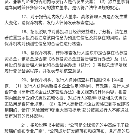
资、兼职的企业报告期内与发行人是否发生交易；（2）独立董事俞
建春同时兼任多家公司的独立董事，是否符合法律法规的规定。
17、对于报告期内发行人董事、高级管理人员是否发生重
大变化，请保荐机构、发行人律师发表核查意见。
18、招股说明书对募投项目经济效益进行了分析，请在显
著位置提示投资者注意该类信息为预测性信息及其存在的风险。请
保荐机构对预测性信息的合理性进行核查。
19、请保荐机构、律师核查发行人股东中是否存在私募投
资基金，该基金是否按《私募投资基金监督管理暂行办法》及《私
募投资基金管理人登记和基金备案办法（试行）》等相关法律法规
履行登记备案程序，并发表专项核查意见。
20、请保荐机构、发行人律师核查并在招股说明书中披
露：（1）发行人获得高新技术企业认定的时间、有效期，发行人是
否符合《高新技术企业认定管理办法》相关规定的具体内容，报告
期内因此享受的优惠政策和依据、对发行人的影响以及相关优惠政
策适用是否符合规定。（2）发行人高新技术企业资格已到期或即将
到期的，请在“风险因素”和“重大事项提示”部分披露发行人不能通过
复审对其的具体影响。
21、招股说明书中披露：“公司是全球领先的中高端电子级
玻璃纤维布专业厂商”，“公司成功研发超薄布和极薄布，且产品的质