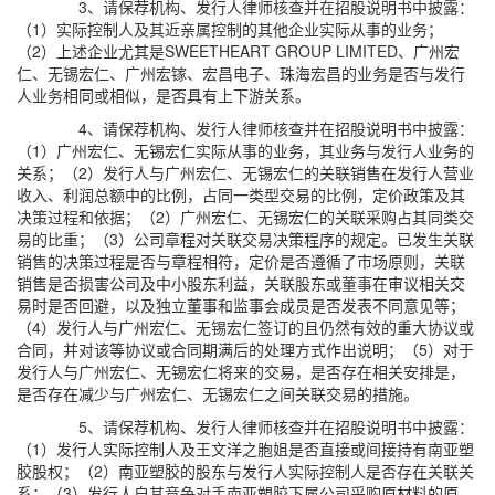
3、请保荐机构、发行人律师核查并在招股说明书中披露：
（1）实际控制人及其近亲属控制的其他企业实际从事的业务；
（2）上述企业尤其是SWEETHEART GROUP LIMITED、广州宏
仁、无锡宏仁、广州宏镓、宏昌电子、珠海宏昌的业务是否与发行
人业务相同或相似，是否具有上下游关系。
4、请保荐机构、发行人律师核查并在招股说明书中披露：
（1）广州宏仁、无锡宏仁实际从事的业务，其业务与发行人业务的
关系；（2）发行人与广州宏仁、无锡宏仁的关联销售在发行人营业
收入、利润总额中的比例，占同一类型交易的比例，定价政策及其
决策过程和依据；（2）广州宏仁、无锡宏仁的关联采购占其同类交
易的比重；（3）公司章程对关联交易决策程序的规定。已发生关联
销售的决策过程是否与章程相符，定价是否遵循了市场原则，关联
销售是否损害公司及中小股东利益，关联股东或董事在审议相关交
易时是否回避，以及独立董事和监事会成员是否发表不同意见等；
（4）发行人与广州宏仁、无锡宏仁签订的且仍然有效的重大协议或
合同，并对该等协议或合同期满后的处理方式作出说明；（5）对于
发行人与广州宏仁、无锡宏仁将来的交易，是否存在相关安排是，
是否存在减少与广州宏仁、无锡宏仁之间关联交易的措施。
5、请保荐机构、发行人律师核查并在招股说明书中披露：
（1）发行人实际控制人及王文洋之胞姐是否直接或间接持有南亚塑
胶股权；（2）南亚塑胶的股东与发行人实际控制人是否存在关联关
系；（3）发行人自其竞争对手南亚塑胶下属公司采购原材料的原