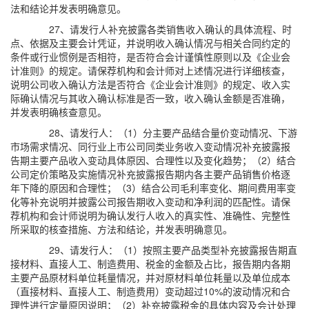
法和结论并发表明确意见。
27、请发行人补充披露各类销售收入确认的具体流程、时
点、依据及主要会计凭证，并说明收入确认情况与相关合同约定的
条件或行业惯例是否相符，是否符合会计谨慎性原则以及《企业会
计准则》的规定。请保荐机构和会计师对上述情况进行详细核查，
说明公司收入确认方法是否符合《企业会计准则》的规定、收入实
际确认情况与其收入确认标准是否一致，收入确认金额是否准确，
并发表明确核查意见。
28、请发行人：（1）分主要产品结合量价变动情况、下游
市场需求情况、同行业上市公司同类业务收入变动情况补充披露报
告期主要产品收入变动具体原因、合理性以及变化趋势；（2）结合
公司定价策略及实施情况补充披露报告期内各主要产品销售价格逐
年下降的原因和合理性；（3）结合公司毛利率变化、期间费用率变
化等补充说明并披露公司报告期收入变动和净利润的匹配性。请保
荐机构和会计师说明为确认发行人收入的真实性、准确性、完整性
所采取的核查措施、方法和结论，并发表明确意见。
29、请发行人：（1）按照主要产品类型补充披露报告期直
接材料、直接人工、制造费用、税金的金额及占比，报告期内各期
主要产品原材料单位耗量情况，并对原材料单位耗量以及单位成本
（直接材料、直接人工、制造费用）变动超过10%的波动情况和合
理性进行定量原因说明；（2）补充披露税金的具体内容及会计处理