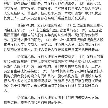
经历、现任职单位和职务、在发行人担任的职务；（2）嘉茵投资、
澄华投资、雄昱投资、力章投资、台宣投资的自然人合伙人与发行
人实际控制人、董监高、核心技术人员、本次申请发行中介机构及
其负责人、工作人员是否存在亲属关系或其他关联关系。
请保荐机构、发行人律师核查：（1）宏仁企业集团直接和
间接股东情况；（2）宏仁企业集团历史沿革情况；（3）宏仁企业
集团直接和间接自然人股东五年内的从业经历、现任职单位和职
务、在发行人担任的职务；（4）宏仁企业集团直接和间接自然人股
东与发行人实际控制人、董监高、核心技术人员、本次申请发行中
介机构及其负责人、工作人员是否存在亲属关系或其他关联关系。
请保荐机构、发行人律师发表核查意见：（1）发行人的直
接和间接股东是否存在以委托持股或信托持股等形式代他人间接持
有发行人股份的行为，保荐机构、其他中介机构及负责人、工作人
员是否直接或间接持股；（2）请保荐机构和发行人律师结合发行人
机构投资者股东的设立时间和目的、股权结构变化、间接股东与发
行人相关各方的关系等情况核查并判断发行人是否存在规避《证券
法》第十条的规定，未经核准向特定对象发行证券累计超过二百
人。
请保荐机构、发行人律师说明上述问题的核查方式方法、
核查过程、核查范围和所取得的证据等。