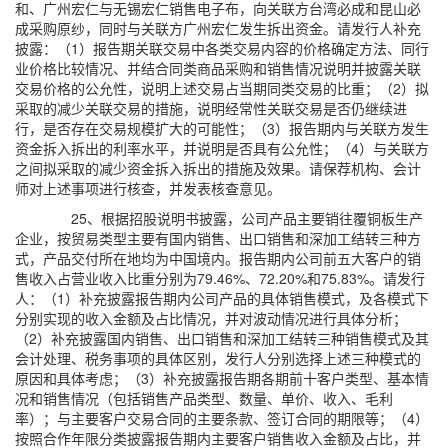
和、广州宏仁与无锡宏仁销售电子布，向关联方台湾必成和昆山必
成采购原纱，同时与关联方广州宏仁发生拆出资金。请发行人补充
披露：（1）报告期关联交易中各类交易内容的价格确定方法、同行
业价格比较情况、并结合同类商品采购和销售情况说明并披露关联
交易价格的公允性，说明上述交易占当期同类交易的比重；（2）拟
采取的减少关联交易的措施，说明经常性关联交易是否仍继续进
行，是否存在交易规模扩大的可能性；（3）报告期内与关联方发生
资金拆入拆出的利率水平，并说明是否具有公允性；（4）与关联方
之间拟采取的减少资金拆入拆出的措施及效果。请保荐机构、会计
师对上述事项进行核查，并发表核查意见。
25、根据招股说明书披露，公司产品主要销往覆铜板生产
企业，按贸易类型主要有国内销售、出口销售和深加工结转三种方
式，产品交付所在地均为中国境内。报告期内公司前五大客户的销
售收入占营业收入比重分别为79.46%、72.20%和75.83%。请发行
人：（1）补充披露报告期内公司产品的具体销售模式，及各模式下
分别实现的收入金额及占比情况，并对波动情况进行具体分析；
（2）补充披露国内销售、出口销售和深加工结转三种销售模式及其
会计处理、税务事项的具体区别，发行人分别选择上述三种模式的
原因和具体考虑；（3）补充披露报告期各期前十客户类型、基本情
况和销售情况（包括销售产品类型、数量、单价、收入、毛利
率）；与主要客户交易合同的主要条款、签订合同的期限等；（4）
按照合作年限分类披露报告期内主要客户销售收入金额及占比，并