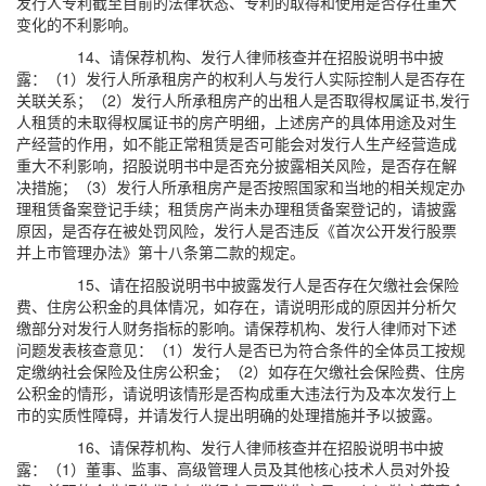
发行人专利截至目前的法律状态、专利的取得和使用是否存在重大
变化的不利影响。
14、请保荐机构、发行人律师核查并在招股说明书中披
露：（1）发行人所承租房产的权利人与发行人实际控制人是否存在
关联关系；（2）发行人所承租房产的出租人是否取得权属证书,发行
人租赁的未取得权属证书的房产明细，上述房产的具体用途及对生
产经营的作用，如不能正常租赁是否可能会对发行人生产经营造成
重大不利影响，招股说明书中是否充分披露相关风险，是否存在解
决措施；（3）发行人所承租房产是否按照国家和当地的相关规定办
理租赁备案登记手续；租赁房产尚未办理租赁备案登记的，请披露
原因，是否存在被处罚风险，发行人是否违反《首次公开发行股票
并上市管理办法》第十八条第二款的规定。
15、请在招股说明书中披露发行人是否存在欠缴社会保险
费、住房公积金的具体情况，如存在，请说明形成的原因并分析欠
缴部分对发行人财务指标的影响。请保荐机构、发行人律师对下述
问题发表核查意见：（1）发行人是否已为符合条件的全体员工按规
定缴纳社会保险及住房公积金；（2）如存在欠缴社会保险费、住房
公积金的情形，请说明该情形是否构成重大违法行为及本次发行上
市的实质性障碍，并请发行人提出明确的处理措施并予以披露。
16、请保荐机构、发行人律师核查并在招股说明书中披
露：（1）董事、监事、高级管理人员及其他核心技术人员对外投