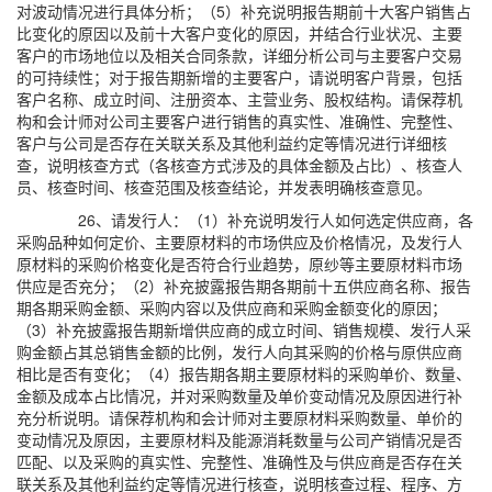
对波动情况进行具体分析；（5）补充说明报告期前十大客户销售占
比变化的原因以及前十大客户变化的原因，并结合行业状况、主要
客户的市场地位以及相关合同条款，详细分析公司与主要客户交易
的可持续性；对于报告期新增的主要客户，请说明客户背景，包括
客户名称、成立时间、注册资本、主营业务、股权结构。请保荐机
构和会计师对公司主要客户进行销售的真实性、准确性、完整性、
客户与公司是否存在关联关系及其他利益约定等情况进行详细核
查，说明核查方式（各核查方式涉及的具体金额及占比）、核查人
员、核查时间、核查范围及核查结论，并发表明确核查意见。
26、请发行人：（1）补充说明发行人如何选定供应商，各
采购品种如何定价、主要原材料的市场供应及价格情况，及发行人
原材料的采购价格变化是否符合行业趋势，原纱等主要原材料市场
供应是否充分；（2）补充披露报告期各期前十五供应商名称、报告
期各期采购金额、采购内容以及供应商和采购金额变化的原因；
（3）补充披露报告期新增供应商的成立时间、销售规模、发行人采
购金额占其总销售金额的比例，发行人向其采购的价格与原供应商
相比是否有变化；（4）报告期各期主要原材料的采购单价、数量、
金额及成本占比情况，并对采购数量及单价变动情况及原因进行补
充分析说明。请保荐机构和会计师对主要原材料采购数量、单价的
变动情况及原因，主要原材料及能源消耗数量与公司产销情况是否
匹配、以及采购的真实性、完整性、准确性及与供应商是否存在关
联关系及其他利益约定等情况进行核查，说明核查过程、程序、方