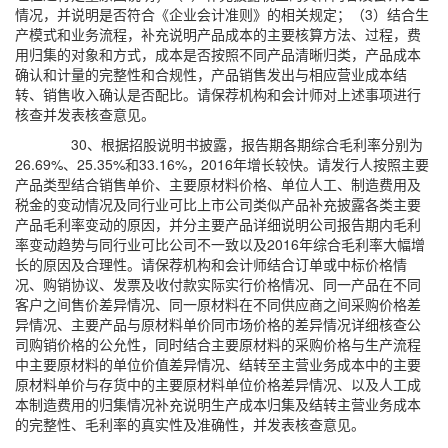
情况，并说明是否符合《企业会计准则》的相关规定；（3）结合生
产模式和业务流程，补充说明产品成本的主要核算方法、过程，费
用归集的对象和方式，成本是否按照不同产品清晰归类，产品成本
确认和计量的完整性和合规性，产品销售发出与相应营业成本结
转、销售收入确认是否配比。请保荐机构和会计师对上述事项进行
核查并发表核查意见。
30、根据招股说明书披露，报告期各期综合毛利率分别为
26.69%、25.35%和33.16%，2016年增长较快。请发行人按照主要
产品类型结合销售单价、主要原材料价格、单位人工、制造费用及
税金的变动情况及同行业可比上市公司类似产品补充披露各类主要
产品毛利率变动的原因，并分主要产品详细说明公司报告期内毛利
率变动趋势与同行业可比公司不一致以及2016年综合毛利率大幅增
长的原因及合理性。请保荐机构和会计师结合订单或中标价格情
况、购销协议、发票及收付款实际实行价格情况、同一产品在不同
客户之间售价差异情况、同一原材料在不同供应商之间采购价格差
异情况、主要产品与原材料单价同市场价格的差异情况详细核查公
司购销价格的公允性，同时结合主要原材料的采购价格与生产流程
中主要原材料的单位价值差异情况、结转至主营业务成本中的主要
原材料单价与存货中的主要原材料单位价格差异情况、以及人工成
本制造费用的归集情况补充说明生产成本归集及结转主营业务成本
的完整性、毛利率的真实性及准确性，并发表核查意见。