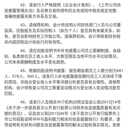
42、请发行人严格按照《企业会计准则》、《上市公司信
息披露管理办法》及证券交易所颁布的业务规则中相关规定完整、
准确地披露关联方关系及交易。
43、请保荐机构、会计师说明公司财务部门人员与公司董
监高、控股股东及实际控制人（如为个人）是否具有亲属关系，如
有，是否会影响财务工作独立性。请保荐机构、会计师核查财务相
关内部控制设计和执行的有效性。
44、请在招股说明书中补充披露公司员工薪酬制度、各级
别、各类岗位员工收入水平、大致范围及当地平均水平比较情况，
公司未来薪酬制度及水平变化趋势。
45、根据招股说明书披露：报告期各期员工人数分别为661
人、579人、560人。请发行人补充披露报告期内员工人员持续下降
的原因，并结合营业收入水平等详细分析是否具有合理性。请保荐
机构、会计师核查公司员工数量变动情况与营业收入变动情况是否
匹配。
46、请发行人及相关中介机构对照证监会公告[2012]14号
《关于进一步提高首次公开发行股票公司财务信息披露质量有关问
题的意见》、证监会公告[2013]46号《关于首次公开发行股票并上
市公司招股说明书中与盈利能力相关的信息披露指引》的要求，逐
项说明有关财务问题及信息披露事项的解决过程和落实情况，发表