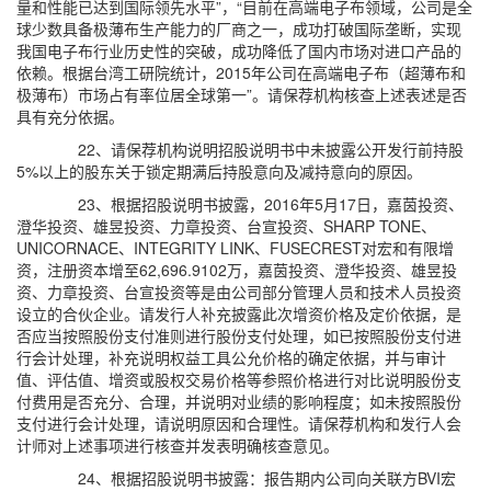
量和性能已达到国际领先水平”，“目前在高端电子布领域，公司是全
球少数具备极薄布生产能力的厂商之一，成功打破国际垄断，实现
我国电子布行业历史性的突破，成功降低了国内市场对进口产品的
依赖。根据台湾工研院统计，2015年公司在高端电子布（超薄布和
极薄布）市场占有率位居全球第一”。请保荐机构核查上述表述是否
具有充分依据。
22、请保荐机构说明招股说明书中未披露公开发行前持股
5%以上的股东关于锁定期满后持股意向及减持意向的原因。
23、根据招股说明书披露，2016年5月17日，嘉茵投资、
澄华投资、雄昱投资、力章投资、台宣投资、SHARP TONE、
UNICORNACE、INTEGRITY LINK、FUSECREST对宏和有限增
资，注册资本增至62,696.9102万，嘉茵投资、澄华投资、雄昱投
资、力章投资、台宣投资等是由公司部分管理人员和技术人员投资
设立的合伙企业。请发行人补充披露此次增资价格及定价依据，是
否应当按照股份支付准则进行股份支付处理，如已按照股份支付进
行会计处理，补充说明权益工具公允价格的确定依据，并与审计
值、评估值、增资或股权交易价格等参照价格进行对比说明股份支
付费用是否充分、合理，并说明对业绩的影响程度；如未按照股份
支付进行会计处理，请说明原因和合理性。请保荐机构和发行人会
计师对上述事项进行核查并发表明确核查意见。
24、根据招股说明书披露：报告期内公司向关联方BVI宏