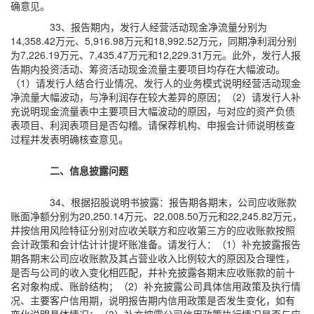
确意见。
33、报告期内，发行人经营活动现金净流量分别为
14,358.42万元、5,916.98万元和18,992.52万元，同期净利润分别
为7,226.19万元、7,435.47万元和12,229.31万元。此外，发行人报
告期内投资活动、筹资活动现金流量主要项目均存在大幅波动。
（1）请发行人结合行业情况、发行人的业务模式说明经营活动现金
净流量大幅波动，与净利润存在较大差异的原因；（2）请发行人补
充说明现金流量表中主要项目大幅波动的原因，与对应的资产负债
表项目、利润表项目是否勾稽。请保荐机构、申报会计师说明核查
过程并发表明确核查意见。
二、信息披露问题
34、根据招股说明书披露：报告期各期末，公司应收账款
账面净额分别为20,250.14万元、22,008.50万元和22,245.82万元，
并按信用风险特征分别对应收关联方和应收第三方的应收账款按照
会计政策和会计估计计提坏账准备。请发行人：（1）补充披露报告
期各期末公司应收账款及其占营业收入比例较大的原因及合理性，
是否与公司的收入变化相匹配，并补充披露各期末应收账款的前十
名对象构成、账龄结构；（2）补充披露公司具体信用政策及执行情
况、主要客户信用期，说明报告期内信用政策是否发生变化，如有