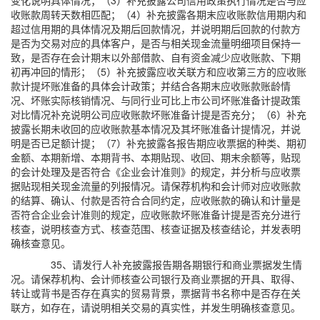
变化说明具体情况；（3）补充披露公司信用政策执行情况是否与应
收账款周转天数相匹配；（4）补充披露各期末应收账款信用期内和
超过信用期的具体情况及期后回款情况，并说明期后回款的付款方
是否为交易对应的具体客户，是否与相关现金流量明细项目保持一
致，是否存在会计期末以外部借款、自有资金减少应收账款、下期
初再冲回的情形；（5）补充披露应收关联方和应收第三方的应收账
款计提坏账准备的具体会计政策；并结合各期末应收账款账龄情
况、坏账实际核销情况、与同行业可比上市公司坏账准备计提政策
对比情况补充说明公司应收账款坏账准备计提是否充分；（6）补充
披露长期未收回的应收账款基本情况及其坏账准备计提情况，并说
明是否已足额计提；（7）补充披露各报告期应收票据的种类、期初
金额、本期新增、本期背书、本期贴现、收回、期末余额等，贴现
的会计处理及是否符合《企业会计准则》的规定，并分析与应收票
据贴现相关现金流量的列报情况。请保荐机构和会计师对应收账款
的结算、确认、付款是否符合合同约定，应收账款的确认和计量是
否符合企业会计准则的规定，应收账款坏账准备计提是否充分进行
核查，说明核查方式、核查范围、核查证据及核查结论，并发表明
确核查意见。
35、请发行人补充披露报告期各期银行和商业票据发生情
况。请保荐机构、会计师核查公司银行及商业票据的开具、取得、
转让或背书是否存在真实的贸易背景，票据背书名称中是否存在关
联方，如存在，请说明相关交易的真实性，并发生明确核查意见。